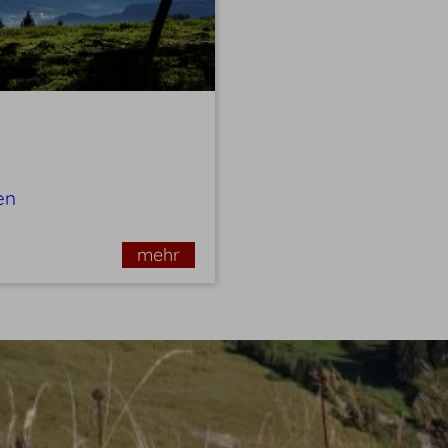
en
mehr