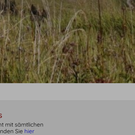
S
ht mit sämtlichen
inden Sie
hier